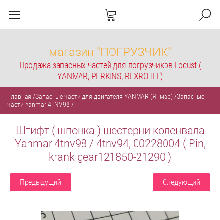
магазин "ПОГРУЗЧИК"
Продажа запасных частей для погрузчиков Locust (
YANMAR, PERKINS, REXROTH )
Главная
/
Запасные части для двигателя YANMAR (Янмар)
/
Запасные
части Yanmar 4TNV98
/
Штифт ( шпонка ) шестерни коленвала
Yanmar 4tnv98 / 4tnv94, 00228004 ( Pin,
krank gear121850-21290 )
Предыдущий
Следующий