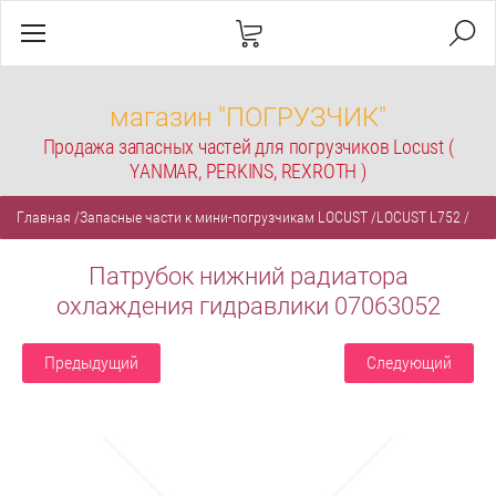
магазин "ПОГРУЗЧИК"
Продажа запасных частей для погрузчиков Locust (
YANMAR, PERKINS, REXROTH )
Главная
/
Запасные части к мини-погрузчикам LOCUST
/
LOCUST L752
/
Патрубок нижний радиатора
охлаждения гидравлики 07063052
Предыдущий
Следующий