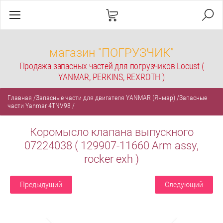
магазин "ПОГРУЗЧИК"
Продажа запасных частей для погрузчиков Locust (
YANMAR, PERKINS, REXROTH )
Главная
/
Запасные части для двигателя YANMAR (Янмар)
/
Запасные
части Yanmar 4TNV98
/
Коромысло клапана выпускного
07224038 ( 129907-11660 Arm assy,
rocker exh )
Предыдущий
Следующий