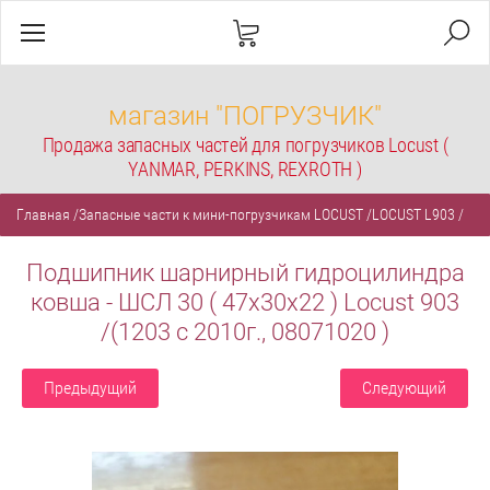
магазин "ПОГРУЗЧИК"
Продажа запасных частей для погрузчиков Locust (
YANMAR, PERKINS, REXROTH )
Главная
/
Запасные части к мини-погрузчикам LOCUST
/
LOCUST L903
/
Подшипник шарнирный гидроцилиндра
ковша - ШСЛ 30 ( 47х30х22 ) Locust 903
/(1203 с 2010г., 08071020 )
Предыдущий
Следующий